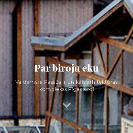
Par biroju ēku
Valdemāra Pasāža ir unikāls arhitektūras
komplekss Rīgas sirdī