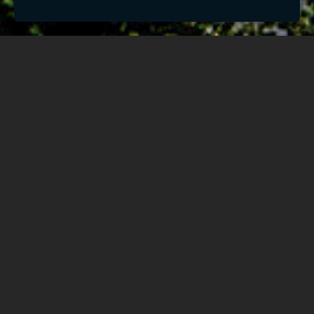
Slavenā dzērienu fabrika „ Bier und
Porterbrauerei und Malzfabrik C. Stritzky",
kura 1887. gadā uzbūvēja uzņēmējs Karls
Kristofs fon Strickis, tiek pieminēta visos 19. gs
otrās puses katalogos un adrešu grāmatās,
kā svarīgā industriālās Rīgas sastāvdaļa.
2009. gadā ēka tika pilnībā atrestaurēta un
kļuva par plaukstošu B+ kalses ofisu un
tirdzniecības centru, ar kopējo platību 7135.9
kv. M. „Valdemāra pasāžas" būvnieki rūpīgi
strādāja pie tā, lai saglabātu oriģinālo ēkas
stilu un radītu unikālu darba telpu, kura